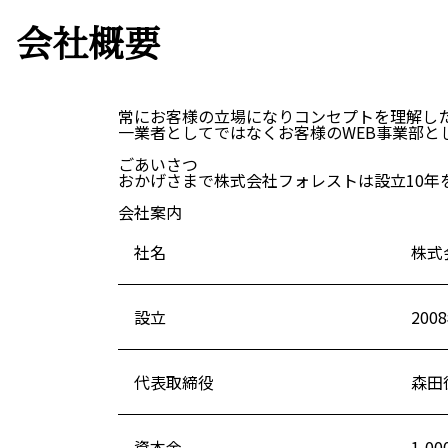
会社概要
株式会社フォレス
〒104－0061 東京都中央区銀座８丁目
常にお客様の立場になりコンセプトを理解し
一業者としてではなくお客様のWEB事業部と
TEL : 03-3562-7238
ごあいさつ
おかげさまで株式会社フォレストは設立10年
会社案内
社名
株式
設立
200
代表取締役
森田
資本金
1,0