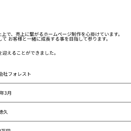
ト
１７−５ THE HUB銀座OCT
た上で、売上に繋がるホームページ制作を心掛けています。
して お客様と一緒に成長する事を目指して参ります。
を迎えることができました。
会社フォレスト
8年3月
徳久
00万円